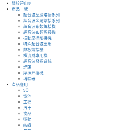
關於碧山®
商品一覽
超音波塑膠熔接系列
超音波金屬熔接系列
超音波布類焊接機
超音波布類焊接機
振動摩擦熔接機
特殊超音波應用
熱板熔接機
橫流扇專用機
超音波發振系統
焊頭
摩擦焊接機
增幅器
產品應用
3C
電池
工程
汽車
食品
運動
紡織