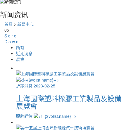
新闻资讯
首頁
>
新聞中心
05
S
c
r
o
l
D
o
w
n
所有
近期消息
展會
近期消息
2023-02-25
上海國際塑料橡膠工業製品及設備
展覽會
瞭解詳情