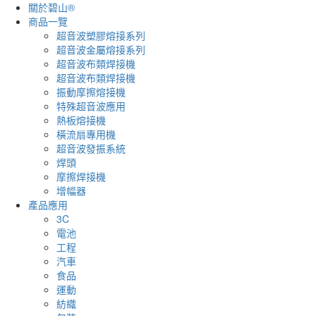
關於碧山®
商品一覽
超音波塑膠熔接系列
超音波金屬熔接系列
超音波布類焊接機
超音波布類焊接機
振動摩擦熔接機
特殊超音波應用
熱板熔接機
橫流扇專用機
超音波發振系統
焊頭
摩擦焊接機
增幅器
產品應用
3C
電池
工程
汽車
食品
運動
紡織